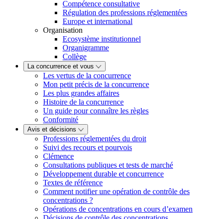
Compétence consultative
Régulation des professions réglementées
Europe et international
Organisation
Ecosystème institutionnel
Organigramme
Collège
La concurrence et vous
Les vertus de la concurrence
Mon petit précis de la concurrence
Les plus grandes affaires
Histoire de la concurrence
Un guide pour connaître les règles
Conformité
Avis et décisions
Professions réglementées du droit
Suivi des recours et pourvois
Clémence
Consultations publiques et tests de marché
Développement durable et concurrence
Textes de référence
Comment notifier une opération de contrôle des
concentrations ?
Opérations de concentrations en cours d’examen
Décisions de contrôle des concentrations