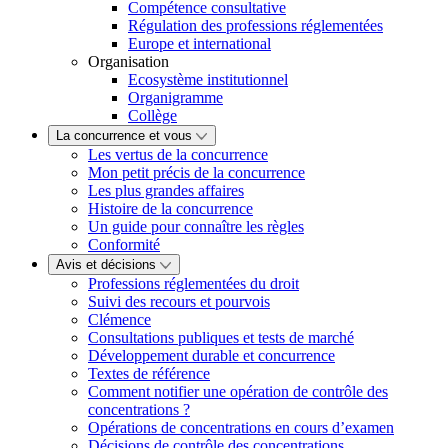
Compétence consultative
Régulation des professions réglementées
Europe et international
Organisation
Ecosystème institutionnel
Organigramme
Collège
La concurrence et vous
Les vertus de la concurrence
Mon petit précis de la concurrence
Les plus grandes affaires
Histoire de la concurrence
Un guide pour connaître les règles
Conformité
Avis et décisions
Professions réglementées du droit
Suivi des recours et pourvois
Clémence
Consultations publiques et tests de marché
Développement durable et concurrence
Textes de référence
Comment notifier une opération de contrôle des
concentrations ?
Opérations de concentrations en cours d’examen
Décisions de contrôle des concentrations