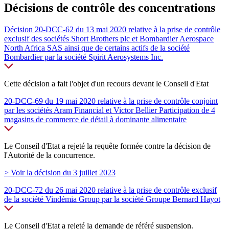
Décisions de contrôle des concentrations
Décision 20-DCC-62 du 13 mai 2020 relative à la prise de contrôle
exclusif des sociétés Short Brothers plc et Bombardier Aerospace
North Africa SAS ainsi que de certains actifs de la société
Bombardier par la société Spirit Aerosystems Inc.
Cette décision a fait l'objet d'un recours devant le Conseil d'Etat
20-DCC-69 du 19 mai 2020 relative à la prise de contrôle conjoint
par les sociétés Aram Financial et Victor Bellier Participation de 4
magasins de commerce de détail à dominante alimentaire
Le Conseil d'Etat a rejeté la requête formée contre la décision de
l'Autorité de la concurrence.
> Voir la décision du 3 juillet 2023
20-DCC-72 du 26 mai 2020 relative à la prise de contrôle exclusif
de la société Vindémia Group par la société Groupe Bernard Hayot
Le Conseil d'Etat a rejeté la demande de référé suspension.