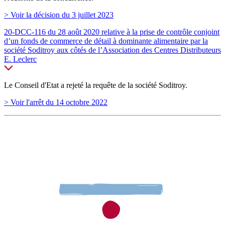
> Voir la décision du 3 juillet 2023
20-DCC-116 du 28 août 2020 relative à la prise de contrôle conjoint
d’un fonds de commerce de détail à dominante alimentaire par la
société Soditroy aux côtés de l’Association des Centres Distributeurs
E. Leclerc
Le Conseil d'Etat a rejeté la requête de la société Soditroy.
> Voir l'arrêt du 14 octobre 2022