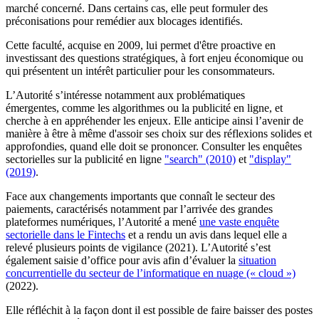
marché concerné. Dans certains cas, elle peut formuler des
préconisations pour remédier aux blocages identifiés.
Cette faculté, acquise en 2009, lui permet d'être proactive en
investissant des questions stratégiques, à fort enjeu économique ou
qui présentent un intérêt particulier pour les consommateurs.
L’Autorité s’intéresse notamment aux problématiques
émergentes, comme les algorithmes ou la publicité en ligne, et
cherche à en appréhender les enjeux. Elle anticipe ainsi l’avenir de
manière à être à même d'assoir ses choix sur des réflexions solides et
approfondies, quand elle doit se prononcer. Consulter les enquêtes
sectorielles sur la publicité en ligne
"search" (2010)
et
"display"
(2019)
.
Face aux changements importants que connaît le secteur des
paiements, caractérisés notamment par l’arrivée des grandes
plateformes numériques,
l’Autorité a mené
une vaste enquête
sectorielle dans le
Fintechs
et a rendu un avis dans lequel elle a
relevé
plusieurs points de
vigilance (2021). L’Autorité s’est
également saisie
d’office pour avis
afin d’évaluer
la
situation
concurrentielle du secteur
de l’informatique
en nuage (« cloud
»)
(
2022).
Elle réfléchit à la façon dont il est possible de faire baisser des postes