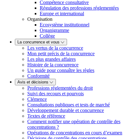
Compétence consultative
Régulation des professions réglementées
Europe et international
Organisation
Ecosystème institutionnel
Organigramme
Collège
La concurrence et vous
Les vertus de la concurrence
Mon petit précis de la concurrence
Les plus grandes affaires
Histoire de la concurrence
Un guide pour connaître les règles
Conformité
Avis et décisions
Professions réglementées du droit
Suivi des recours et pourvois
Clémence
Consultations publiques et tests de marché
Développement durable et concurrence
Textes de référence
Comment notifier une opération de contrôle des
concentrations ?
Opérations de concentrations en cours d’examen
Décisions de contrôle des concentrations