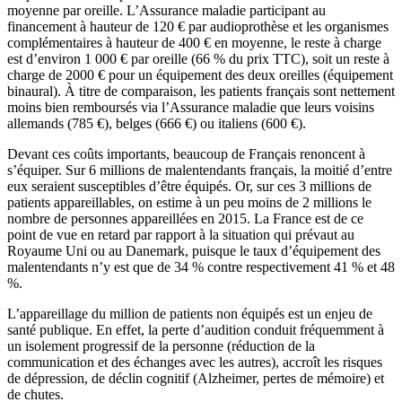
moyenne par oreille. L’Assurance maladie participant au
financement à hauteur de 120 € par audioprothèse et les organismes
complémentaires à hauteur de 400 € en moyenne, le reste à charge
est d’environ 1 000 € par oreille (66 % du prix TTC), soit un reste à
charge de 2000 € pour un équipement des deux oreilles (équipement
binaural). À titre de comparaison, les patients français sont nettement
moins bien remboursés via l’Assurance maladie que leurs voisins
allemands (785 €), belges (666 €) ou italiens (600 €).
Devant ces coûts importants, beaucoup de Français renoncent à
s’équiper. Sur 6 millions de malentendants français, la moitié d’entre
eux seraient susceptibles d’être équipés. Or, sur ces 3 millions de
patients appareillables, on estime à un peu moins de 2 millions le
nombre de personnes appareillées en 2015. La France est de ce
point de vue en retard par rapport à la situation qui prévaut au
Royaume Uni ou au Danemark, puisque le taux d’équipement des
malentendants n’y est que de 34 % contre respectivement 41 % et 48
%.
L’appareillage du million de patients non équipés est un enjeu de
santé publique. En effet, la perte d’audition conduit fréquemment à
un isolement progressif de la personne (réduction de la
communication et des échanges avec les autres), accroît les risques
de dépression, de déclin cognitif (Alzheimer, pertes de mémoire) et
de chutes.