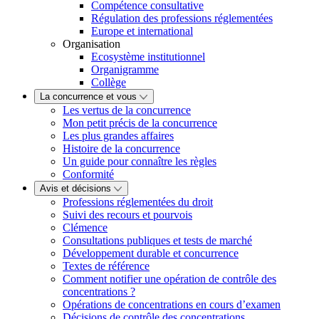
Compétence consultative
Régulation des professions réglementées
Europe et international
Organisation
Ecosystème institutionnel
Organigramme
Collège
La concurrence et vous
Les vertus de la concurrence
Mon petit précis de la concurrence
Les plus grandes affaires
Histoire de la concurrence
Un guide pour connaître les règles
Conformité
Avis et décisions
Professions réglementées du droit
Suivi des recours et pourvois
Clémence
Consultations publiques et tests de marché
Développement durable et concurrence
Textes de référence
Comment notifier une opération de contrôle des
concentrations ?
Opérations de concentrations en cours d’examen
Décisions de contrôle des concentrations