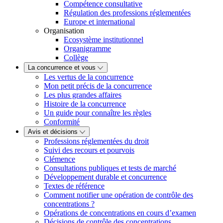
Compétence consultative
Régulation des professions réglementées
Europe et international
Organisation
Ecosystème institutionnel
Organigramme
Collège
La concurrence et vous
Les vertus de la concurrence
Mon petit précis de la concurrence
Les plus grandes affaires
Histoire de la concurrence
Un guide pour connaître les règles
Conformité
Avis et décisions
Professions réglementées du droit
Suivi des recours et pourvois
Clémence
Consultations publiques et tests de marché
Développement durable et concurrence
Textes de référence
Comment notifier une opération de contrôle des
concentrations ?
Opérations de concentrations en cours d’examen
Décisions de contrôle des concentrations