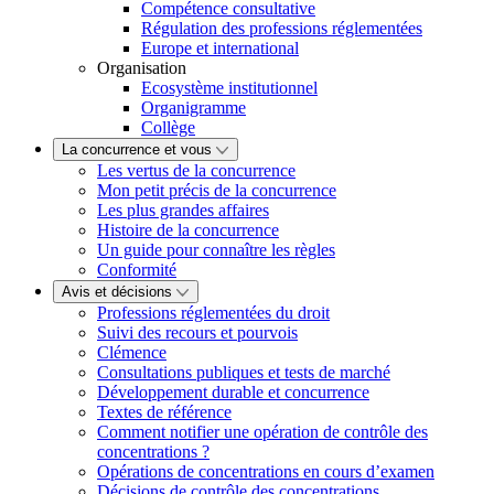
Compétence consultative
Régulation des professions réglementées
Europe et international
Organisation
Ecosystème institutionnel
Organigramme
Collège
La concurrence et vous
Les vertus de la concurrence
Mon petit précis de la concurrence
Les plus grandes affaires
Histoire de la concurrence
Un guide pour connaître les règles
Conformité
Avis et décisions
Professions réglementées du droit
Suivi des recours et pourvois
Clémence
Consultations publiques et tests de marché
Développement durable et concurrence
Textes de référence
Comment notifier une opération de contrôle des
concentrations ?
Opérations de concentrations en cours d’examen
Décisions de contrôle des concentrations