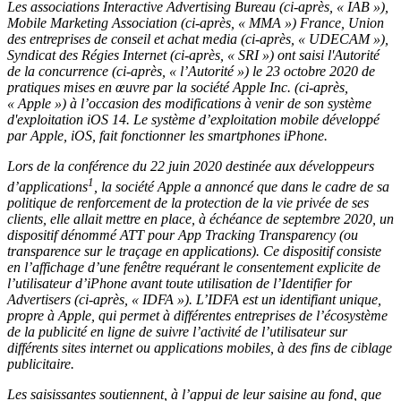
Les associations Interactive Advertising Bureau (ci-après, « IAB »),
Mobile Marketing Association (ci-après, « MMA ») France, Union
des entreprises de conseil et achat media (ci-après, « UDECAM »),
Syndicat des Régies Internet (ci-après, « SRI ») ont saisi l'Autorité
de la concurrence (ci-après, « l’Autorité ») le 23 octobre 2020 de
pratiques mises en œuvre par la société Apple Inc. (ci-après,
« Apple ») à l’occasion des modifications à venir de son système
d'exploitation iOS 14. Le système d’exploitation mobile développé
par Apple, iOS, fait fonctionner les smartphones iPhone.
Lors de la conférence du 22 juin 2020 destinée aux développeurs
1
d’applications
, la société Apple a annoncé que dans le cadre de sa
politique de renforcement de la protection de la vie privée de ses
clients, elle allait mettre en place, à échéance de septembre 2020, un
dispositif dénommé ATT pour App Tracking Transparency (ou
transparence sur le traçage en applications). Ce dispositif consiste
en l’affichage d’une fenêtre requérant le consentement explicite de
l’utilisateur d’iPhone avant toute utilisation de l’Identifier for
Advertisers (ci-après, « IDFA »). L’IDFA est un identifiant unique,
propre à Apple, qui permet à différentes entreprises de l’écosystème
de la publicité en ligne de suivre l’activité de l’utilisateur sur
différents sites internet ou applications mobiles, à des fins de ciblage
publicitaire.
Les saisissantes soutiennent
, à l’appui de
leur saisine au fond, que