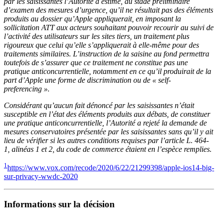
par les saisissantes l’Autorité a estimé, au stade préliminaire
d’examen des mesures d’urgence, qu’il ne résultait pas des éléments
produits au dossier qu’Apple appliquerait, en imposant la
sollicitation ATT aux acteurs souhaitant pouvoir recourir au suivi de
l’activité des utilisateurs sur les sites tiers, un traitement plus
rigoureux que celui qu’elle s’appliquerait à elle-même pour des
traitements similaires. L’instruction de la saisine au fond permettra
toutefois de s’assurer que ce traitement ne constitue pas une
pratique anticoncurrentielle, notamment en ce qu’il produirait de la
part d’Apple une forme de discrimination ou de « self-
preferencing ».
Considérant qu’aucun fait dénoncé par les saisissantes n’était
susceptible en l’état des éléments produits aux débats, de constituer
une pratique anticoncurrentielle, l’Autorité a rejeté la demande de
mesures conservatoires présentée par les saisissantes sans qu’il y ait
lieu de vérifier si les autres conditions requises par l’article L. 464-
1, alinéas 1 et 2, du code de commerce étaient en l’espèce remplies.
1
https://www.vox.com/recode/2020/6/22/21299398/apple-ios14-big-
sur-privacy-wwdc-2020
Informations sur la décision