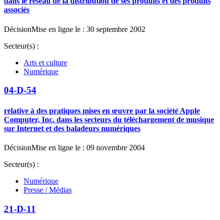
dans le réseau de la distribution de ses produits et des produits
associés
Décision
Mise en ligne le : 30 septembre 2002
Secteur(s) :
Arts et culture
Numérique
04-D-54
relative à des pratiques mises en œuvre par la société Apple
Computer, Inc. dans les secteurs du téléchargement de musique
sur Internet et des baladeurs numériques
Décision
Mise en ligne le : 09 novembre 2004
Secteur(s) :
Numérique
Presse / Médias
21-D-11