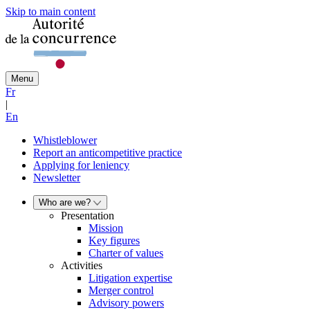
Skip to main content
Menu
Fr
|
En
Whistleblower
Report an anticompetitive practice
Applying for leniency
Newsletter
Who are we?
Presentation
Mission
Key figures
Charter of values
Activities
Litigation expertise
Merger control
Advisory powers