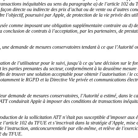
transactions inéquitables au sens du paragraphe a) de l’article 102 d
façon directe ou indirecte des prix d’achat ou de vente ou d’autres con
dre l’objectif, poursuivi par Apple, de protection de la vie privée des util
alysée comme imposant une obligation supplémentaire contraire au d) de
a conclusion de contrats à l’acceptation, par les partenaires, de presta
e, une demande de mesures conservatoires tendant à ce que l’Autorité 
sation de l’utilisateur pour le suivi, jusqu’à ce qu’une décision sur le fo
e et les parties prenantes du secteur, conformément à la deuxième mesur
in de trouver une solution acceptable pour obtenir l’autorisation / le c
(notamment le RGPD et la Directive Vie privée et communications électron
 leur demande de mesures conservatoires, l’Autorité a estimé, dans le c
on ATT conduirait Apple à imposer des conditions de transactions inéqui
oduction de la sollicitation ATT n’était pas susceptible d’imposer aux é
 de l’article 102 du TFUE et s’inscrivait dans la stratégie d’Apple, mise
 de l’instruction, anticoncurrentielle par elle-même, et relève de l’exer
102 du TFUE.