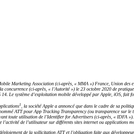
, Mobile Marketing Association (ci-après, « MMA ») France, Union des 
e la concurrence (ci-après, « l’Autorité ») le 23 octobre 2020 de pratiqu
S 14. Le système d’exploitation mobile développé par Apple, iOS, fait 
1
plications
, la société Apple a annoncé que dans le cadre de sa politiqu
dénommé ATT pour App Tracking Transparency (ou transparence sur le tra
vant toute utilisation de l’Identifier for Advertisers (ci-après, « IDFA »
 l’activité de l’utilisateur sur différents sites internet ou applications m
 déploiement de la sollicitation ATT et l’obligation faite aux développe