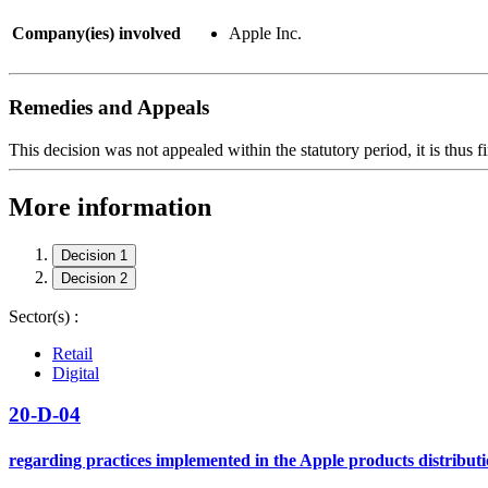
Company(ies) involved
Apple Inc.
Remedies and Appeals
This decision was not appealed within the statutory period, it is thus fi
More information
Decision 1
Decision 2
Sector(s) :
Retail
Digital
20-D-04
regarding practices implemented in the Apple products distributi