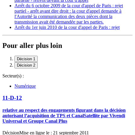
partielle - renvoi devant la cour d'appel
Arrêt du 6 octobre 2009 de la cour d'appel de Paris : rejet
partiel - arrêt avant dire droit : la cour d'appel demande à
l'Autorité la communication des deux pièces dont la
transmission avait été demandée par les parties.
Arrêt du 1er juin 2010 de la cour d'appel de Paris : rejet
Pour aller plus loin
Décision 1
Décision 2
Secteur(s) :
Numérique
11-D-12
relative au respect des engagements figurant dans la décision
autorisant l’acquisition de TPS et CanalSatellite par Vivendi
Universal et Groupe Canal Plus
Décision
Mise en ligne le : 21 septembre 2011