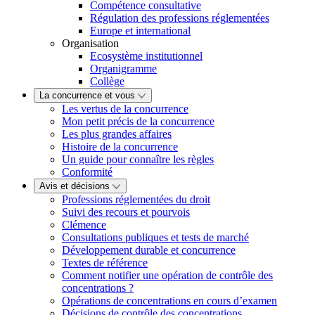
Compétence consultative
Régulation des professions réglementées
Europe et international
Organisation
Ecosystème institutionnel
Organigramme
Collège
La concurrence et vous
Les vertus de la concurrence
Mon petit précis de la concurrence
Les plus grandes affaires
Histoire de la concurrence
Un guide pour connaître les règles
Conformité
Avis et décisions
Professions réglementées du droit
Suivi des recours et pourvois
Clémence
Consultations publiques et tests de marché
Développement durable et concurrence
Textes de référence
Comment notifier une opération de contrôle des
concentrations ?
Opérations de concentrations en cours d’examen
Décisions de contrôle des concentrations