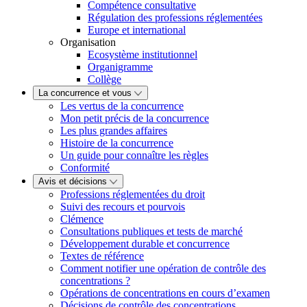
Compétence consultative
Régulation des professions réglementées
Europe et international
Organisation
Ecosystème institutionnel
Organigramme
Collège
La concurrence et vous
Les vertus de la concurrence
Mon petit précis de la concurrence
Les plus grandes affaires
Histoire de la concurrence
Un guide pour connaître les règles
Conformité
Avis et décisions
Professions réglementées du droit
Suivi des recours et pourvois
Clémence
Consultations publiques et tests de marché
Développement durable et concurrence
Textes de référence
Comment notifier une opération de contrôle des
concentrations ?
Opérations de concentrations en cours d’examen
Décisions de contrôle des concentrations