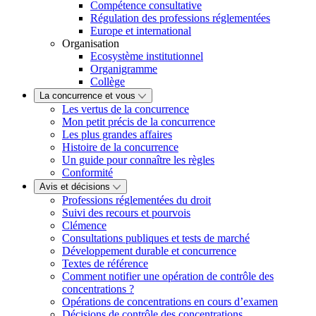
Compétence consultative
Régulation des professions réglementées
Europe et international
Organisation
Ecosystème institutionnel
Organigramme
Collège
La concurrence et vous
Les vertus de la concurrence
Mon petit précis de la concurrence
Les plus grandes affaires
Histoire de la concurrence
Un guide pour connaître les règles
Conformité
Avis et décisions
Professions réglementées du droit
Suivi des recours et pourvois
Clémence
Consultations publiques et tests de marché
Développement durable et concurrence
Textes de référence
Comment notifier une opération de contrôle des
concentrations ?
Opérations de concentrations en cours d’examen
Décisions de contrôle des concentrations