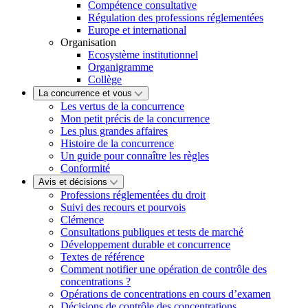
Compétence consultative
Régulation des professions réglementées
Europe et international
Organisation
Ecosystème institutionnel
Organigramme
Collège
La concurrence et vous
Les vertus de la concurrence
Mon petit précis de la concurrence
Les plus grandes affaires
Histoire de la concurrence
Un guide pour connaître les règles
Conformité
Avis et décisions
Professions réglementées du droit
Suivi des recours et pourvois
Clémence
Consultations publiques et tests de marché
Développement durable et concurrence
Textes de référence
Comment notifier une opération de contrôle des
concentrations ?
Opérations de concentrations en cours d’examen
Décisions de contrôle des concentrations