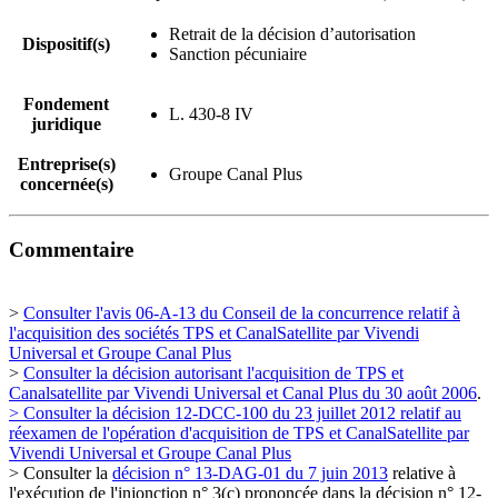
Retrait de la décision d’autorisation
Dispositif(s)
Sanction pécuniaire
Fondement
L. 430-8 IV
juridique
Entreprise(s)
Groupe Canal Plus
concernée(s)
Commentaire
>
Consulter l'avis 06-A-13 du Conseil de la concurrence relatif à
l'acquisition des sociétés TPS et CanalSatellite par Vivendi
Universal et Groupe Canal Plus
>
Consulter la décision autorisant l'acquisition de TPS et
Canalsatellite par Vivendi Universal et Canal Plus du 30 août 2006
.
> Consulter la décision 12-DCC-100 du 23 juillet 2012 relatif au
réexamen de l'opération d'acquisition de TPS et CanalSatellite par
Vivendi Universal et Groupe Canal Plus
> Consulter la
décision n° 13-DAG-01 du 7 juin 2013
relative à
l'exécution de l'injonction n° 3(c) prononcée dans la décision n° 12-