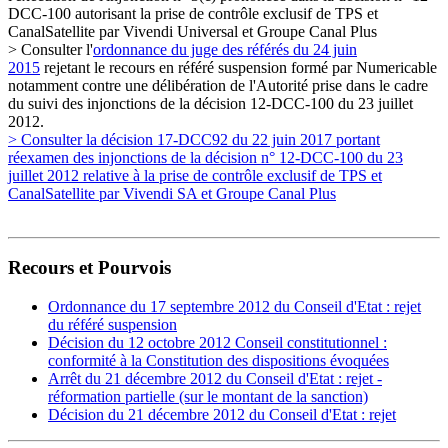
DCC-100 autorisant la prise de contrôle exclusif de TPS et
CanalSatellite par Vivendi Universal et Groupe Canal Plus
> Consulter l'
ordonnance du juge des référés du 24 juin
2015
rejetant le recours en référé suspension formé par Numericable
notamment contre une délibération de l'Autorité prise dans le cadre
du suivi des injonctions de la décision 12-DCC-100 du 23 juillet
2012.
> Consulter la décision 17-DCC92 du 22 juin 2017 portant
réexamen des injonctions de la décision n° 12-DCC-100 du 23
juillet 2012 relative à la prise de contrôle exclusif de TPS et
CanalSatellite par Vivendi SA et Groupe Canal Plus
Recours et Pourvois
Ordonnance du 17 septembre 2012 du Conseil d'Etat : rejet
du référé suspension
Décision du 12 octobre 2012 Conseil constitutionnel :
conformité à la Constitution des dispositions évoquées
Arrêt du 21 décembre 2012 du Conseil d'Etat : rejet -
réformation partielle (sur le montant de la sanction)
Décision du 21 décembre 2012 du Conseil d'Etat : rejet