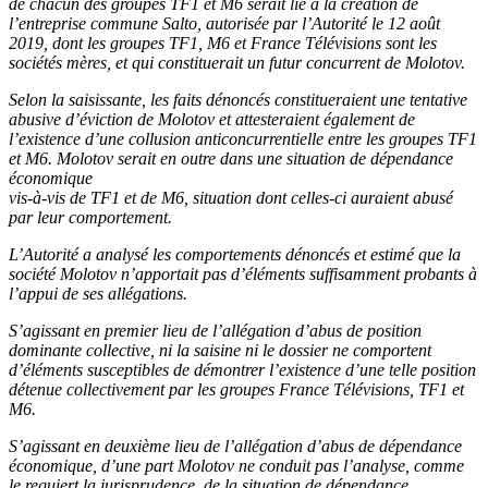
de chacun des groupes TF1 et M6 serait lié à la création de
l’entreprise commune Salto, autorisée par l’Autorité le 12 août
2019, dont les groupes TF1, M6 et France Télévisions sont les
sociétés mères, et qui constituerait un futur concurrent de Molotov.
Selon la saisissante, les faits dénoncés constitueraient une tentative
abusive d’éviction de Molotov et attesteraient également de
l’existence d’une collusion anticoncurrentielle entre les groupes TF1
et M6. Molotov serait en outre dans une situation de dépendance
économique
vis-à-vis de TF1 et de M6, situation dont celles-ci auraient abusé
par leur comportement.
L’Autorité a analysé les comportements dénoncés et estimé que la
société Molotov n’apportait pas d’éléments suffisamment probants à
l’appui de ses allégations.
S’agissant en premier lieu de l’allégation d’abus de position
dominante collective, ni la saisine ni le dossier ne comportent
d’éléments susceptibles de démontrer l’existence d’une telle position
détenue collectivement par les groupes France Télévisions, TF1 et
M6.
S’agissant en deuxième lieu de l’allégation d’abus de dépendance
économique, d’une part Molotov ne conduit pas l’analyse, comme
le requiert la jurisprudence, de la situation de dépendance