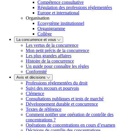
Compétence consultative
Régulation des professions réglementées
Europe et international
Organisation
Ecosystème institutionnel
Organigramme
Collège
La concurrence et vous
Les vertus de la concurrence
Mon petit précis de la concurrence
Les plus grandes affaires
Histoire de la concurrence
Un guide pour connaître les règles
Conformité
Avis et décisions
Professions réglementées du droit
Suivi des recours et pourvois
Clémence
Consultations publiques et tests de marché
Développement durable et concurrence
Textes de référence
Comment notifier une opération de contrôle des
concentrations ?
Opérations de concentrations en cours d’examen
Décisions de contrôle des concentrations