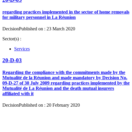
regarding practices implemented in the sector of home removals
for military personnel in La Réunion
Decision
Published on : 23 March 2020
Sector(s) :
Services
20-D-03
Regarding the compliance with the commitments made by the
Mutualité de la Réunion and made mandatory by Decision No.
09-D-27 of 30 July 2009 regarding practices implemented by the
Mutualité de La Réunion and the death mutual insurers
affiliated with it
Decision
Published on : 20 February 2020