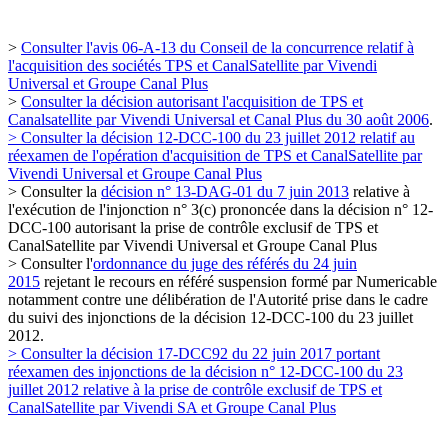
>
Consulter l'avis 06-A-13 du Conseil de la concurrence relatif à
l'acquisition des sociétés TPS et CanalSatellite par Vivendi
Universal et Groupe Canal Plus
>
Consulter la décision autorisant l'acquisition de TPS et
Canalsatellite par Vivendi Universal et Canal Plus du 30 août 2006
.
> Consulter la décision 12-DCC-100 du 23 juillet 2012 relatif au
réexamen de l'opération d'acquisition de TPS et CanalSatellite par
Vivendi Universal et Groupe Canal Plus
> Consulter la
décision n° 13-DAG-01 du 7 juin 2013
relative à
l'exécution de l'injonction n° 3(c) prononcée dans la décision n° 12-
DCC-100 autorisant la prise de contrôle exclusif de TPS et
CanalSatellite par Vivendi Universal et Groupe Canal Plus
> Consulter l'
ordonnance du juge des référés du 24 juin
2015
rejetant le recours en référé suspension formé par Numericable
notamment contre une délibération de l'Autorité prise dans le cadre
du suivi des injonctions de la décision 12-DCC-100 du 23 juillet
2012.
> Consulter la décision 17-DCC92 du 22 juin 2017 portant
réexamen des injonctions de la décision n° 12-DCC-100 du 23
juillet 2012 relative à la prise de contrôle exclusif de TPS et
CanalSatellite par Vivendi SA et Groupe Canal Plus