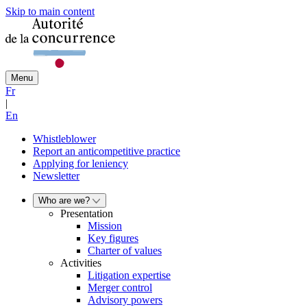
Skip to main content
Menu
Fr
|
En
Whistleblower
Report an anticompetitive practice
Applying for leniency
Newsletter
Who are we?
Presentation
Mission
Key figures
Charter of values
Activities
Litigation expertise
Merger control
Advisory powers