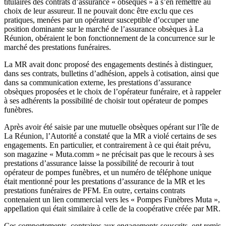
titulaires des contrats d’assurance « obsèques » à s’en remettre au
choix de leur assureur. Il ne pouvait donc être exclu que ces
pratiques, menées par un opérateur susceptible d’occuper une
position dominante sur le marché de l’assurance obsèques à La
Réunion, obéraient le bon fonctionnement de la concurrence sur le
marché des prestations funéraires.
La MR avait donc proposé des engagements destinés à distinguer,
dans ses contrats, bulletins d’adhésion, appels à cotisation, ainsi que
dans sa communication externe, les prestations d’assurance
obsèques proposées et le choix de l’opérateur funéraire, et à rappeler
à ses adhérents la possibilité de choisir tout opérateur de pompes
funèbres.
Après avoir été saisie par une mutuelle obsèques opérant sur l’île de
La Réunion, l’Autorité a constaté que la MR a violé certains de ses
engagements. En particulier, et contrairement à ce qui était prévu,
son magazine « Muta.comm » ne précisait pas que le recours à ses
prestations d’assurance laisse la possibilité de recourir à tout
opérateur de pompes funèbres, et un numéro de téléphone unique
était mentionné pour les prestations d’assurance de la MR et les
prestations funéraires de PFM. En outre, certains contrats
contenaient un lien commercial vers les « Pompes Funèbres Muta »,
appellation qui était similaire à celle de la coopérative créée par MR.
Ces comportements, contraires aux engagements souscrits, ont remis