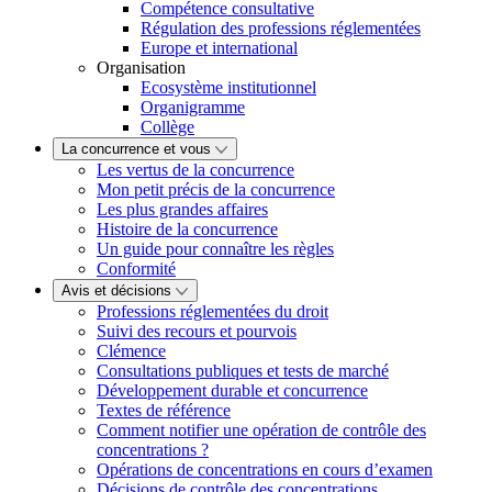
Compétence consultative
Régulation des professions réglementées
Europe et international
Organisation
Ecosystème institutionnel
Organigramme
Collège
La concurrence et vous
Les vertus de la concurrence
Mon petit précis de la concurrence
Les plus grandes affaires
Histoire de la concurrence
Un guide pour connaître les règles
Conformité
Avis et décisions
Professions réglementées du droit
Suivi des recours et pourvois
Clémence
Consultations publiques et tests de marché
Développement durable et concurrence
Textes de référence
Comment notifier une opération de contrôle des
concentrations ?
Opérations de concentrations en cours d’examen
Décisions de contrôle des concentrations