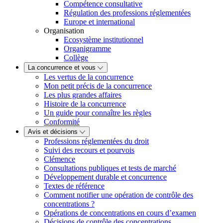
Compétence consultative
Régulation des professions réglementées
Europe et international
Organisation
Ecosystème institutionnel
Organigramme
Collège
La concurrence et vous
Les vertus de la concurrence
Mon petit précis de la concurrence
Les plus grandes affaires
Histoire de la concurrence
Un guide pour connaître les règles
Conformité
Avis et décisions
Professions réglementées du droit
Suivi des recours et pourvois
Clémence
Consultations publiques et tests de marché
Développement durable et concurrence
Textes de référence
Comment notifier une opération de contrôle des
concentrations ?
Opérations de concentrations en cours d’examen
Décisions de contrôle des concentrations