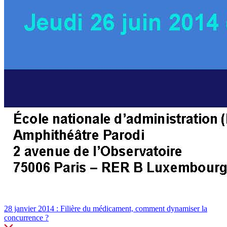
28 janvier 2014 : Filière du médicament, comment dynamiser la
concurrence ?