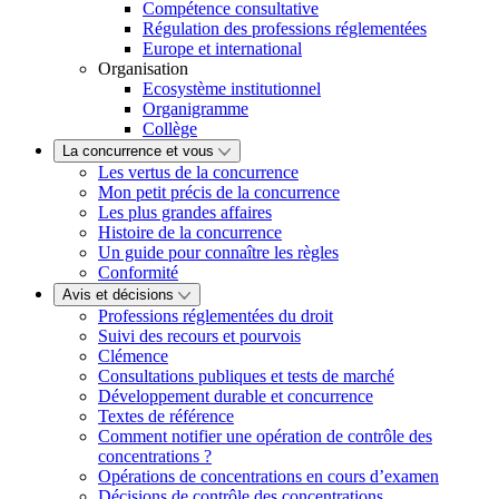
Compétence consultative
Régulation des professions réglementées
Europe et international
Organisation
Ecosystème institutionnel
Organigramme
Collège
La concurrence et vous
Les vertus de la concurrence
Mon petit précis de la concurrence
Les plus grandes affaires
Histoire de la concurrence
Un guide pour connaître les règles
Conformité
Avis et décisions
Professions réglementées du droit
Suivi des recours et pourvois
Clémence
Consultations publiques et tests de marché
Développement durable et concurrence
Textes de référence
Comment notifier une opération de contrôle des
concentrations ?
Opérations de concentrations en cours d’examen
Décisions de contrôle des concentrations