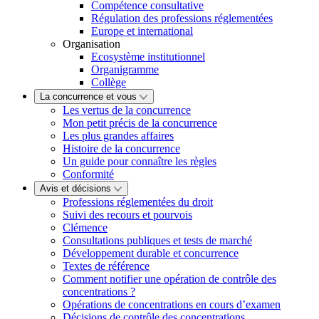
Compétence consultative
Régulation des professions réglementées
Europe et international
Organisation
Ecosystème institutionnel
Organigramme
Collège
La concurrence et vous
Les vertus de la concurrence
Mon petit précis de la concurrence
Les plus grandes affaires
Histoire de la concurrence
Un guide pour connaître les règles
Conformité
Avis et décisions
Professions réglementées du droit
Suivi des recours et pourvois
Clémence
Consultations publiques et tests de marché
Développement durable et concurrence
Textes de référence
Comment notifier une opération de contrôle des
concentrations ?
Opérations de concentrations en cours d’examen
Décisions de contrôle des concentrations