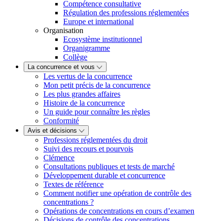
Compétence consultative
Régulation des professions réglementées
Europe et international
Organisation
Ecosystème institutionnel
Organigramme
Collège
La concurrence et vous
Les vertus de la concurrence
Mon petit précis de la concurrence
Les plus grandes affaires
Histoire de la concurrence
Un guide pour connaître les règles
Conformité
Avis et décisions
Professions réglementées du droit
Suivi des recours et pourvois
Clémence
Consultations publiques et tests de marché
Développement durable et concurrence
Textes de référence
Comment notifier une opération de contrôle des
concentrations ?
Opérations de concentrations en cours d’examen
Décisions de contrôle des concentrations