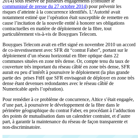
2014) sous réserve de plusieurs engagements (consulter le
communiqué de presse du 27 octobre 2014
) pour prévenir les
risques d’atteinte à la concurrence identifiés. L’Autorité avait
notamment estimé que l’opération était susceptible de remettre en
cause l’incitation de la nouvelle entité à honorer ses obligations
contractuelles en matière de déploiement de la fibre, tout
particulièrement vis-à-vis de Bouygues Telecom.
Bouygues Telecom avait en effet signé en novembre 2010 un accord
de co-investissement avec SFR dit “contrat Faber”, portant sur le
déploiement d’un réseau horizontal en fibre optique dans 22
communes situées en zone très dense. Or, compte tenu du taux de
couverture très important du réseau câblé en zone très dense, SFR
aurait eu peu d’intérêt à poursuivre le déploiement (la plus grande
partie des prises FttH que SFR envisageait de déployer en zone très
dense étant devenues redondantes avec le réseau câblé de
Numericable après l’opération).
Pour remédier à ce problème de concurrence, Altice s’était engagée,
d’une part, à poursuivre le développement de la fibre dans le
périmètre géographique du contrat Faber, en procédant à l’adduction
des points de mutualisation dans un calendrier contraint, et d’autre
part, à garantir la maintenance du réseau de façon transparente et
non-discriminatoire.