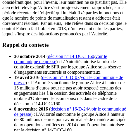
considérant que, pour l’avenir, leur maintien ne se justifiait pas. Elle
a en effet relevé qu’Altice s’est progressivement rapprochée, sur la
période récente, de l’objectif qui lui était fixé par les injonctions et
que le nombre de points de mutualisation restant à adducter était
dorénavant résiduel. Par ailleurs, elle relève dans sa décision que le
contrat Faber a fait l’objet en 2018, d’un avenant entre les parties,
lequel s’inspire des injonctions prononcées par l’Autorité.
Rappel du contexte
30 octobre 2014
(
décision n° 14‑DCC‑160
/
voir le
communiqué de presse
) : L’Autorité autorise la prise de
contrôle exclusif de SFR par le groupe Altice sous réserve
d’engagements structurels et comportementaux.
19 avril 2016
(
décision n° 16‑D‑07
/
voir le communiqué de
presse
) : L’Autorité sanctionne le groupe Altice à hauteur de
15 millions d’euros pour ne pas avoir respecté certains des
engagements liés à la cession des activités de téléphonie
mobile d'Outremer Telecom souscrits dans le cadre de la
décision n° 14‑DCC‑160.
8 novembre 2016
(
décision n° 16-D-24
/
voir le communiqué
de presse
) : L'Autorité sanctionne le groupe Altice à hauteur
de 80 millions d'euros pour avoir réalisé de manière anticipée
deux opérations notifiées en 2014 dont l’opération autorisée
par la décision n° 14-DCC-160.