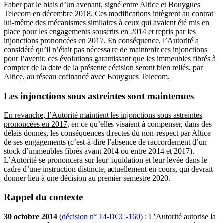
Faber par le biais d’un avenant, signé entre Altice et Bouygues
Telecom en décembre 2018. Ces modifications intègrent au contrat
lui-même des mécanismes similaires à ceux qui avaient été mis en
place pour les engagements souscrits en 2014 et repris par les
injonctions prononcées en 2017.
En conséquence, l’Autorité a
considéré qu’il n’était pas nécessaire de maintenir ces injonctions
pour l’avenir, ces évolutions garantissant que les immeubles fibrés à
compter de la date de la présente décision seront bien reliés, par
Altice, au réseau cofinancé avec Bouygues Telecom.
Les injonctions sous astreintes sont maintenues
En revanche, l’Autorité maintient les injonctions sous astreintes
prononcées en 2017
, en ce qu’elles visaient à compenser, dans des
délais donnés, les conséquences directes du non-respect par Altice
de ses engagements (c’est-à-dire l’absence de raccordement d’un
stock d’immeubles fibrés avant 2014 ou entre 2014 et 2017).
L’Autorité se prononcera sur leur liquidation et leur levée dans le
cadre d’une instruction distincte, actuellement en cours, qui devrait
donner lieu à une décision au premier semestre 2020.
Rappel du contexte
30 octobre 2014
(
décision n° 14‑DCC‑160
) : L’Autorité autorise la