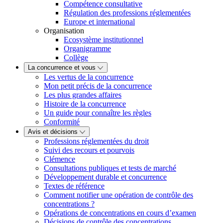
Compétence consultative
Régulation des professions réglementées
Europe et international
Organisation
Ecosystème institutionnel
Organigramme
Collège
La concurrence et vous
Les vertus de la concurrence
Mon petit précis de la concurrence
Les plus grandes affaires
Histoire de la concurrence
Un guide pour connaître les règles
Conformité
Avis et décisions
Professions réglementées du droit
Suivi des recours et pourvois
Clémence
Consultations publiques et tests de marché
Développement durable et concurrence
Textes de référence
Comment notifier une opération de contrôle des
concentrations ?
Opérations de concentrations en cours d’examen
Décisions de contrôle des concentrations