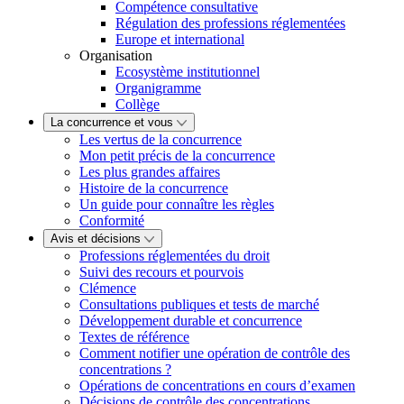
Compétence consultative
Régulation des professions réglementées
Europe et international
Organisation
Ecosystème institutionnel
Organigramme
Collège
La concurrence et vous
Les vertus de la concurrence
Mon petit précis de la concurrence
Les plus grandes affaires
Histoire de la concurrence
Un guide pour connaître les règles
Conformité
Avis et décisions
Professions réglementées du droit
Suivi des recours et pourvois
Clémence
Consultations publiques et tests de marché
Développement durable et concurrence
Textes de référence
Comment notifier une opération de contrôle des
concentrations ?
Opérations de concentrations en cours d’examen
Décisions de contrôle des concentrations