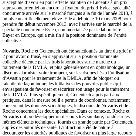
susceptible d’avoir eu pour effet le maintien de Lucentis à un prix
supra-concurrentiel ou encore la fixation du prix d’Eylea, spécialité
concurrente arrivée sur le marché français à la fin de l’année 2013, à
un niveau artificiellement élevé. Elle a débuté le 10 mars 2008 pour
prendre fin début novembre 2013, avec l’arrivée sur le marché de la
spécialité concurrente Eylea, commercialisée par le laboratoire
Bayer en Europe, qui a mis fin à la position dominante de l’entité
collective.
Novartis, Roche et Genentech ont été sanctionnés au titre du grief n°
2 pour avoir diffusé, en s’appuyant sur la position dominante
collective détenue par les trois laboratoires sur le marché du
traitement de la DMLA, et plus généralement en ophtalmologie, un
discours alarmiste, voire trompeur, sur les risques liés à l’utilisation
d’Avastin pour le traitement de la DMLA, afin de bloquer ou
ralentir, de façon indue, les initiatives des pouvoirs publics qui
envisageaient de favoriser et sécuriser son usage pour le traitement
de la DMLA. Plus spécifiquement, Genentech a pris part aux
pratiques, dans la mesure où il a permis de coordonner, notamment
concernant les données scientifiques, le discours de Novartis et de
Roche concernant les deux spécialités. Dans ce contexte, Roche et
Novartis ont pu développer un discours très similaire, fondé sur les
mêmes éléments techniques, fournis en grande partie par Genentech,
auprès des autorités de santé. L’infraction a été de nature à
décourager les autorités publiques de favoriser un plus large recours