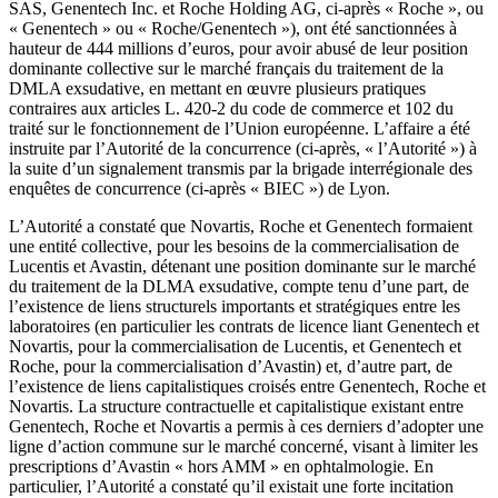
SAS, Genentech Inc. et Roche Holding AG, ci-après « Roche », ou
« Genentech » ou « Roche/Genentech »), ont été sanctionnées à
hauteur de 444 millions d’euros, pour avoir abusé de leur position
dominante collective sur le marché français du traitement de la
DMLA exsudative, en mettant en œuvre plusieurs pratiques
contraires aux articles L. 420-2 du code de commerce et 102 du
traité sur le fonctionnement de l’Union européenne. L’affaire a été
instruite par l’Autorité de la concurrence (ci-après, « l’Autorité ») à
la suite d’un signalement transmis par la brigade interrégionale des
enquêtes de concurrence (ci-après « BIEC ») de Lyon.
L’Autorité a constaté que Novartis, Roche et Genentech formaient
une entité collective, pour les besoins de la commercialisation de
Lucentis et Avastin, détenant une position dominante sur le marché
du traitement de la DLMA exsudative, compte tenu d’une part, de
l’existence de liens structurels importants et stratégiques entre les
laboratoires (en particulier les contrats de licence liant Genentech et
Novartis, pour la commercialisation de Lucentis, et Genentech et
Roche, pour la commercialisation d’Avastin) et, d’autre part, de
l’existence de liens capitalistiques croisés entre Genentech, Roche et
Novartis. La structure contractuelle et capitalistique existant entre
Genentech, Roche et Novartis a permis à ces derniers d’adopter une
ligne d’action commune sur le marché concerné, visant à limiter les
prescriptions d’Avastin « hors AMM » en ophtalmologie. En
particulier, l’Autorité a constaté qu’il existait une forte incitation