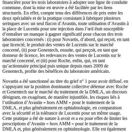
financière pour les trois laboratoires à adopter une ligne de conduite
commune, dont la mise en œuvre a été facilitée par les liens
structurels. En effet, compte tenu des différences de prix entre les
deux spécialités et de la pratique consistant à fabriquer plusieurs
seringues avec un seul flacon d’Avastin, toute utilisation d’Avastin à
la place de Lucentis pour une injection dans l’œil était susceptible
d’entraîner un manque à gagner significatif pour chacun des trois
laboratoires concernés : (i) pour Novartis, d’abord, qui reçoit, en tant
que licencié, le produit des ventes de Lucentis sur le marché
concerné, (ii) pour Genentech, ensuite, qui perçoit, en tant que
donneur de licence, les redevances des ventes de Lucentis sur le
marché concerné, et (iii) pour Roche, enfin, qui, en tant
qu’actionnaire principal puis unique depuis mars 2009 de
Genentech, profite des bénéfices du laboratoire américain.
Novartis a été sanctionné au titre du grief n° 1 pour avoir diffusé, en
s’appuyant sur la position dominante collective détenue avec Roche
et Genentech sur le marché du traitement de la DMLA, un discours
dénigrant, en exagérant, de manière injustifiée, les risques liés à
l’utilisation d’Avastin « hors AMM » pour le traitement de la
DMLA, et plus généralement en ophtalmologie, en comparaison
avec la sécurité et la tolérance de Lucentis pour un même usage.
Cette pratique a été de nature à avoir et a eu pour effet de limiter les
prescriptions d’Avastin « hors AMM » pour le traitement de la
DMLA et, plus généralement en ophtalmologie. Elle est également