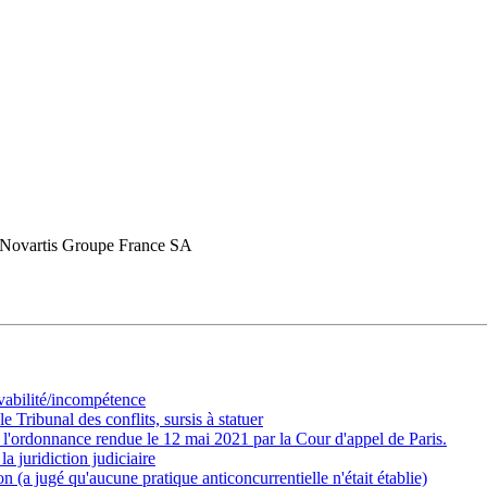
 Novartis Groupe France SA
vabilité/incompétence
 Tribunal des conflits, sursis à statuer
 l'ordonnance rendue le 12 mai 2021 par la Cour d'appel de Paris.
a juridiction judiciaire
n (a jugé qu'aucune pratique anticoncurrentielle n'était établie)