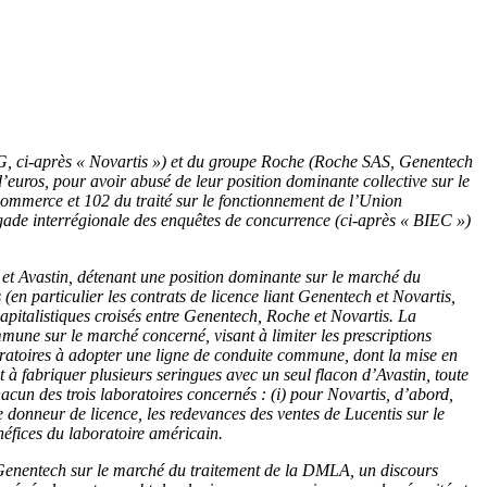
AG, ci-après « Novartis ») et du groupe Roche (Roche SAS, Genentech
euros, pour avoir abusé de leur position dominante collective sur le
commerce et 102 du traité sur le fonctionnement de l’Union
brigade interrégionale des enquêtes de concurrence (ci-après « BIEC »)
s et Avastin, détenant une position dominante sur le marché du
(en particulier les contrats de licence liant Genentech et Novartis,
capitalistiques croisés entre Genentech, Roche et Novartis. La
mmune sur le marché concerné, visant à limiter les prescriptions
aboratoires à adopter une ligne de conduite commune, dont la mise en
ant à fabriquer plusieurs seringues avec un seul flacon d’Avastin, toute
hacun des trois laboratoires concernés : (i) pour Novartis, d’abord,
ue donneur de licence, les redevances des ventes de Lucentis sur le
néfices du laboratoire américain.
et Genentech sur le marché du traitement de la DMLA, un discours