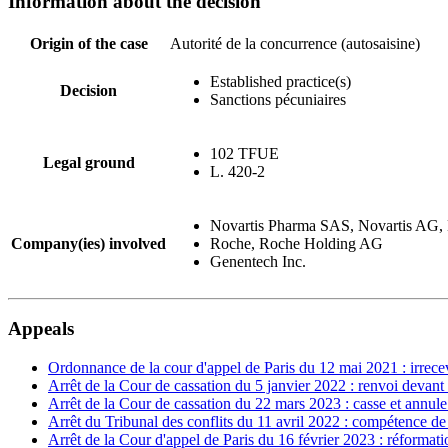
Information about the decision
Origin of the case
Autorité de la concurrence (autosaisine)
Established practice(s)
Decision
Sanctions pécuniaires
102 TFUE
Legal ground
L. 420-2
Novartis Pharma SAS, Novartis AG,
Company(ies) involved
Roche, Roche Holding AG
Genentech Inc.
Appeals
Ordonnance de la cour d'appel de Paris du 12 mai 2021 : irrece
Arrêt de la Cour de cassation du 5 janvier 2022 : renvoi devant le
Arrêt de la Cour de cassation du 22 mars 2023 : casse et annule
Arrêt du Tribunal des conflits du 11 avril 2022 : compétence de l
Arrêt de la Cour d'appel de Paris du 16 février 2023 : réformatio