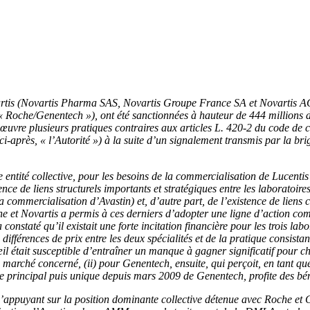
ovartis (Novartis Pharma SAS, Novartis Groupe France SA et Novartis 
Roche/Genentech »), ont été sanctionnées à hauteur de 444 millions d’
uvre plusieurs pratiques contraires aux articles L. 420-2 du code de 
 (ci-après, « l’Autorité ») à la suite d’un signalement transmis par la 
entité collective, pour les besoins de la commercialisation de Lucenti
e de liens structurels importants et stratégiques entre les laboratoires 
commercialisation d’Avastin) et, d’autre part, de l’existence de liens 
che et Novartis a permis à ces derniers d’adopter une ligne d’action co
constaté qu’il existait une forte incitation financière pour les trois l
s différences de prix entre les deux spécialités et de la pratique consist
œil était susceptible d’entraîner un manque à gagner significatif pour c
 le marché concerné, (ii) pour Genentech, ensuite, qui perçoit, en tant q
ire principal puis unique depuis mars 2009 de Genentech, profite des bé
en s’appuyant sur la position dominante collective détenue avec Roche 