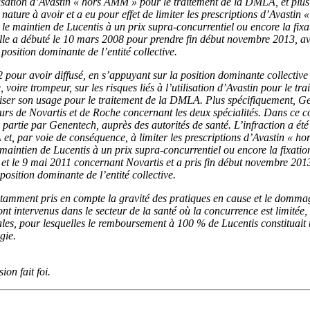
’utilisation d’Avastin « hors AMM » pour le traitement de la DMLA, et p
nature à avoir et a eu pour effet de limiter les prescriptions d’Avast
 le maintien de Lucentis à un prix supra-concurrentiel ou encore la fixa
 Elle a débuté le 10 mars 2008 pour prendre fin début novembre 2013, av
position dominante de l’entité collective.
2 pour avoir diffusé, en s’appuyant sur la position dominante collective 
ire trompeur, sur les risques liés à l’utilisation d’Avastin pour le tra
curiser son usage pour le traitement de la DMLA. Plus spécifiquement, G
urs de Novartis et de Roche concernant les deux spécialités. Dans ce c
partie par Genentech, auprès des autorités de santé. L’infraction a été
et, par voie de conséquence, à limiter les prescriptions d’Avastin « 
maintien de Lucentis à un prix supra-concurrentiel ou encore la fixation
t le 9 mai 2011 concernant Novartis et a pris fin début novembre 2013,
osition dominante de l’entité collective.
tamment pris en compte la gravité des pratiques en cause et le dommage 
nt intervenus dans le secteur de la santé où la concurrence est limitée,
les, pour lesquelles le remboursement à 100 % de Lucentis constituait u
gie.
ion fait foi.