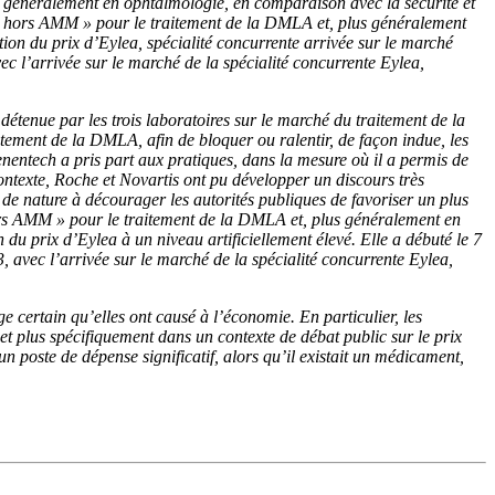
lus généralement en ophtalmologie, en comparaison avec la sécurité et
in « hors AMM » pour le traitement de la DMLA et, plus généralement
tion du prix d’Eylea, spécialité concurrente arrivée sur le marché
ec l’arrivée sur le marché de la spécialité concurrente Eylea,
détenue par les trois laboratoires sur le marché du traitement de la
itement de la DMLA, afin de bloquer ou ralentir, de façon indue, les
enentech a pris part aux pratiques, dans la mesure où il a permis de
ontexte, Roche et Novartis ont pu développer un discours très
 de nature à décourager les autorités publiques de favoriser un plus
hors AMM » pour le traitement de la DMLA et, plus généralement en
 du prix d’Eylea à un niveau artificiellement élevé. Elle a débuté le 7
 avec l’arrivée sur le marché de la spécialité concurrente Eylea,
certain qu’elles ont causé à l’économie. En particulier, les
 et plus spécifiquement dans un contexte de débat public sur le prix
n poste de dépense significatif, alors qu’il existait un médicament,