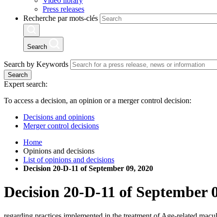
Video library
Press releases
Recherche par mots-clés
Search
Search by Keywords
Search
Expert search:
To access a decision, an opinion or a merger control decision:
Decisions and opinions
Merger control decisions
Home
Opinions and decisions
List of opinions and decisions
Decision 20-D-11 of September 09, 2020
Decision
20-D-11
of
September 0
regarding practices implemented in the treatment of Age-related mac