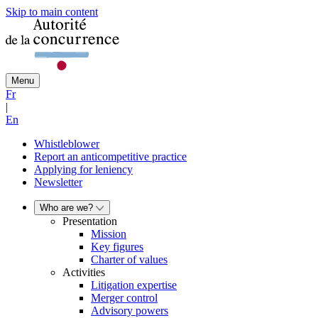
Skip to main content
Menu
Fr
|
En
Whistleblower
Report an anticompetitive practice
Applying for leniency
Newsletter
Who are we?
Presentation
Mission
Key figures
Charter of values
Activities
Litigation expertise
Merger control
Advisory powers