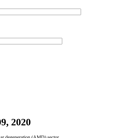
9, 2020
ular degeneration (AMD) sector