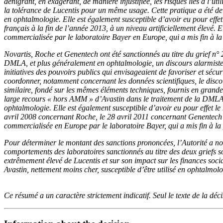
dénigrant, en exagérant, de manière injustifiée, les risques liés à l
la tolérance de Lucentis pour un même usage. Cette pratique a été de 
en ophtalmologie. Elle est également susceptible d’avoir eu pour effet
français à la fin de l’année 2013, à un niveau artificiellement élevé.
commercialisée par le laboratoire Bayer en Europe, qui a mis fin à la 
Novartis, Roche et Genentech ont été sanctionnés au titre du grief n° 
DMLA, et plus généralement en ophtalmologie, un discours alarmiste, vo
initiatives des pouvoirs publics qui envisageaient de favoriser et sé
coordonner, notamment concernant les données scientifiques, le disco
similaire, fondé sur les mêmes éléments techniques, fournis en grande 
large recours « hors AMM » d’Avastin dans le traitement de la DMLA 
ophtalmologie. Elle est également susceptible d’avoir eu pour effet le 
avril 2008 concernant Roche, le 28 avril 2011 concernant Genentech e
commercialisée en Europe par le laboratoire Bayer, qui a mis fin à la p
Pour déterminer le montant des sanctions prononcées, l’Autorité a no
comportements des laboratoires sanctionnés au titre des deux griefs so
extrêmement élevé de Lucentis et sur son impact sur les finances socia
Avastin, nettement moins cher, susceptible d’être utilisé en ophtalmolo
Ce résumé a un caractère strictement indicatif. Seul le texte de la décis