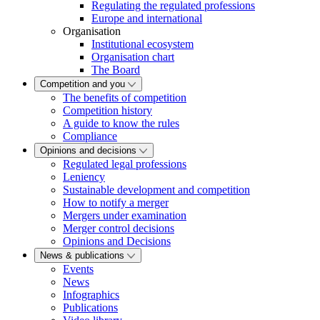
Regulating the regulated professions
Europe and international
Organisation
Institutional ecosystem
Organisation chart
The Board
Competition and you
The benefits of competition
Competition history
A guide to know the rules
Compliance
Opinions and decisions
Regulated legal professions
Leniency
Sustainable development and competition
How to notify a merger
Mergers under examination
Merger control decisions
Opinions and Decisions
News & publications
Events
News
Infographics
Publications