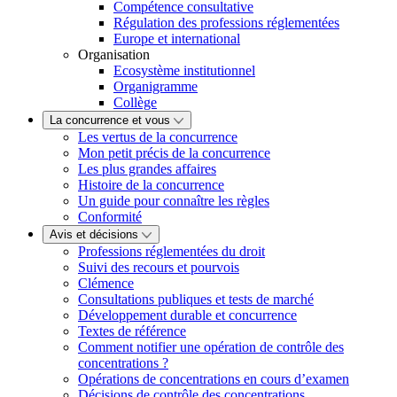
Compétence consultative
Régulation des professions réglementées
Europe et international
Organisation
Ecosystème institutionnel
Organigramme
Collège
La concurrence et vous
Les vertus de la concurrence
Mon petit précis de la concurrence
Les plus grandes affaires
Histoire de la concurrence
Un guide pour connaître les règles
Conformité
Avis et décisions
Professions réglementées du droit
Suivi des recours et pourvois
Clémence
Consultations publiques et tests de marché
Développement durable et concurrence
Textes de référence
Comment notifier une opération de contrôle des
concentrations ?
Opérations de concentrations en cours d’examen
Décisions de contrôle des concentrations