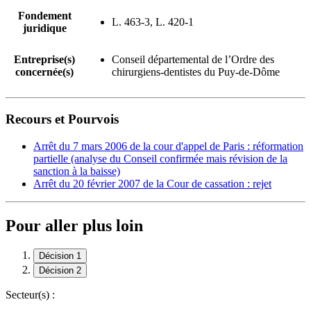
Fondement
L. 463-3, L. 420-1
juridique
Entreprise(s)
Conseil départemental de l’Ordre des
concernée(s)
chirurgiens-dentistes du Puy-de-Dôme
Recours et Pourvois
Arrêt du 7 mars 2006 de la cour d'appel de Paris : réformation
partielle (analyse du Conseil confirmée mais révision de la
sanction à la baisse)
Arrêt du 20 février 2007 de la Cour de cassation : rejet
Pour aller plus loin
Décision 1
Décision 2
Secteur(s) :