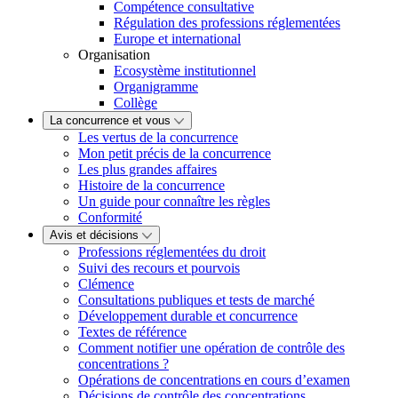
Compétence consultative
Régulation des professions réglementées
Europe et international
Organisation
Ecosystème institutionnel
Organigramme
Collège
La concurrence et vous
Les vertus de la concurrence
Mon petit précis de la concurrence
Les plus grandes affaires
Histoire de la concurrence
Un guide pour connaître les règles
Conformité
Avis et décisions
Professions réglementées du droit
Suivi des recours et pourvois
Clémence
Consultations publiques et tests de marché
Développement durable et concurrence
Textes de référence
Comment notifier une opération de contrôle des
concentrations ?
Opérations de concentrations en cours d’examen
Décisions de contrôle des concentrations