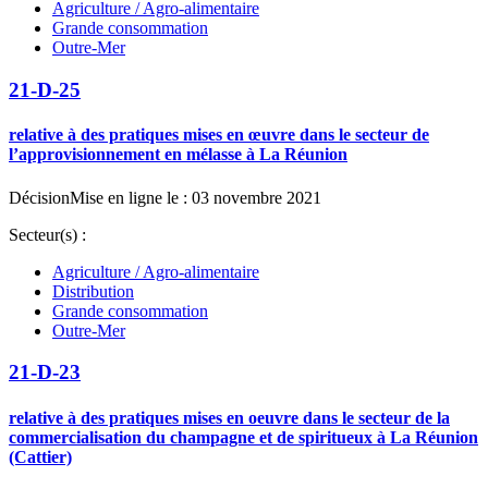
Agriculture / Agro-alimentaire
Grande consommation
Outre-Mer
21-D-25
relative à des pratiques mises en œuvre dans le secteur de
l’approvisionnement en mélasse à La Réunion
Décision
Mise en ligne le : 03 novembre 2021
Secteur(s) :
Agriculture / Agro-alimentaire
Distribution
Grande consommation
Outre-Mer
21-D-23
relative à des pratiques mises en oeuvre dans le secteur de la
commercialisation du champagne et de spiritueux à La Réunion
(Cattier)