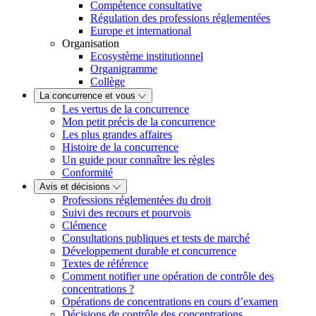
Compétence consultative
Régulation des professions réglementées
Europe et international
Organisation
Ecosystème institutionnel
Organigramme
Collège
La concurrence et vous
Les vertus de la concurrence
Mon petit précis de la concurrence
Les plus grandes affaires
Histoire de la concurrence
Un guide pour connaître les règles
Conformité
Avis et décisions
Professions réglementées du droit
Suivi des recours et pourvois
Clémence
Consultations publiques et tests de marché
Développement durable et concurrence
Textes de référence
Comment notifier une opération de contrôle des
concentrations ?
Opérations de concentrations en cours d’examen
Décisions de contrôle des concentrations