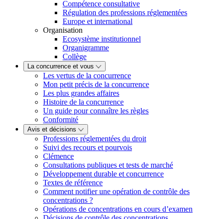
Compétence consultative
Régulation des professions réglementées
Europe et international
Organisation
Ecosystème institutionnel
Organigramme
Collège
La concurrence et vous
Les vertus de la concurrence
Mon petit précis de la concurrence
Les plus grandes affaires
Histoire de la concurrence
Un guide pour connaître les règles
Conformité
Avis et décisions
Professions réglementées du droit
Suivi des recours et pourvois
Clémence
Consultations publiques et tests de marché
Développement durable et concurrence
Textes de référence
Comment notifier une opération de contrôle des
concentrations ?
Opérations de concentrations en cours d’examen
Décisions de contrôle des concentrations