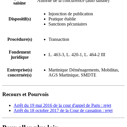
Autorité de la concurrence (auto saisine)
saisine
Injonction de publication
Dispositif(s)
Pratique établie
Sanctions pécuniaires
Procédure(s)
Transaction
Fondement
L. 463-3, L. 420-1, L. 464-2 III
juridique
Entreprise(s)
Martinique Déménagements, Mobilitas,
concernée(s)
AGS Martinique, SMDTE
Recours et Pourvois
Arrêt du 19 mai 2016 de la cour d'appel de Paris : rejet
Arrêt du 18 octobre 2017 de la Cour de cassation : rejet