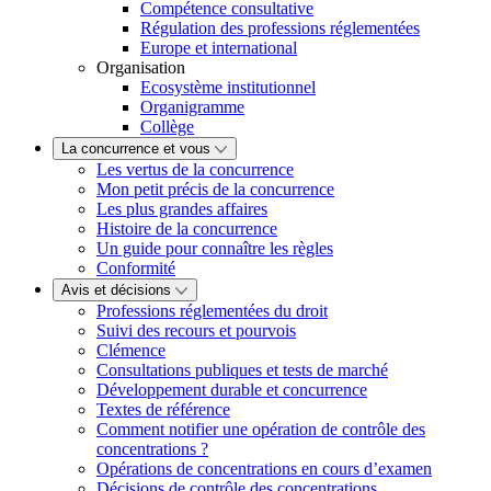
Compétence consultative
Régulation des professions réglementées
Europe et international
Organisation
Ecosystème institutionnel
Organigramme
Collège
La concurrence et vous
Les vertus de la concurrence
Mon petit précis de la concurrence
Les plus grandes affaires
Histoire de la concurrence
Un guide pour connaître les règles
Conformité
Avis et décisions
Professions réglementées du droit
Suivi des recours et pourvois
Clémence
Consultations publiques et tests de marché
Développement durable et concurrence
Textes de référence
Comment notifier une opération de contrôle des
concentrations ?
Opérations de concentrations en cours d’examen
Décisions de contrôle des concentrations