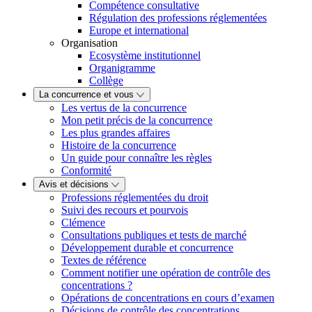
Compétence consultative
Régulation des professions réglementées
Europe et international
Organisation
Ecosystème institutionnel
Organigramme
Collège
La concurrence et vous
Les vertus de la concurrence
Mon petit précis de la concurrence
Les plus grandes affaires
Histoire de la concurrence
Un guide pour connaître les règles
Conformité
Avis et décisions
Professions réglementées du droit
Suivi des recours et pourvois
Clémence
Consultations publiques et tests de marché
Développement durable et concurrence
Textes de référence
Comment notifier une opération de contrôle des
concentrations ?
Opérations de concentrations en cours d’examen
Décisions de contrôle des concentrations