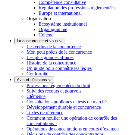
Compétence consultative
Régulation des professions réglementées
Europe et international
Organisation
Ecosystème institutionnel
Organigramme
Collège
La concurrence et vous
Les vertus de la concurrence
Mon petit précis de la concurrence
Les plus grandes affaires
Histoire de la concurrence
Un guide pour connaître les règles
Conformité
Avis et décisions
Professions réglementées du droit
Suivi des recours et pourvois
Clémence
Consultations publiques et tests de marché
Développement durable et concurrence
Textes de référence
Comment notifier une opération de contrôle des
concentrations ?
Opérations de concentrations en cours d’examen
Décisions de contrôle des concentrations