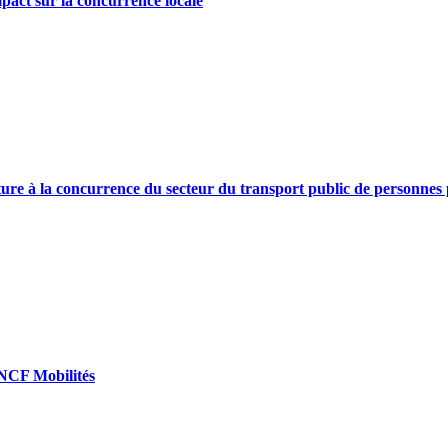
pact sur la concurrence locale
rture à la concurrence du secteur du transport public de personnes
SNCF Mobilités