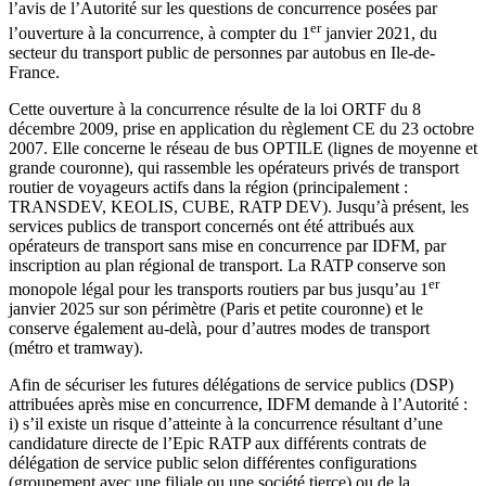
l’avis de l’Autorité sur les questions de concurrence posées par
er
l’ouverture à la concurrence, à compter du 1
janvier 2021, du
secteur du transport public de personnes par autobus en Ile-de-
France.
Cette ouverture à la concurrence résulte de la loi ORTF du 8
décembre 2009, prise en application du règlement CE du 23 octobre
2007. Elle concerne le réseau de bus OPTILE (lignes de moyenne et
grande couronne), qui rassemble les opérateurs privés de transport
routier de voyageurs actifs dans la région (principalement :
TRANSDEV, KEOLIS, CUBE, RATP DEV). Jusqu’à présent, les
services publics de transport concernés ont été attribués aux
opérateurs de transport sans mise en concurrence par IDFM, par
inscription au plan régional de transport. La RATP conserve son
er
monopole légal pour les transports routiers par bus jusqu’au 1
janvier 2025 sur son périmètre (Paris et petite couronne) et le
conserve également au-delà, pour d’autres modes de transport
(métro et tramway).
Afin de sécuriser les futures délégations de service publics (DSP)
attribuées après mise en concurrence, IDFM demande à l’Autorité :
i) s’il existe un risque d’atteinte à la concurrence résultant d’une
candidature directe de l’Epic RATP aux différents contrats de
délégation de service public selon différentes configurations
(groupement avec une filiale ou une société tierce) ou de la