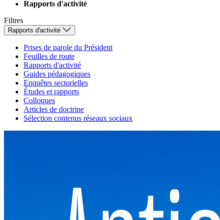
Rapports d'activité
Filtres
Rapports d'activité
Prises de parole du Président
Feuilles de route
Rapports d'activité
Guides pédagogiques
Enquêtes sectorielles
Études et rapports
Colloques
Articles de doctrine
Sélection contenus réseaux sociaux