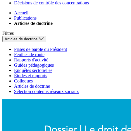
Décisions de contrôle des concentrations
Accueil
Publications
Articles de doctrine
Filtres
Articles de doctrine
Prises de parole du Président
Feuilles de route
Rapports d'activité
Guides pédagogiques
Enquêtes sectorielles
Études et rapports
Colloques
Articles de doctrine
Sélection contenus réseaux sociaux