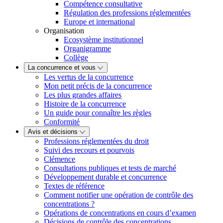
Compétence consultative
Régulation des professions réglementées
Europe et international
Organisation
Ecosystème institutionnel
Organigramme
Collège
La concurrence et vous
Les vertus de la concurrence
Mon petit précis de la concurrence
Les plus grandes affaires
Histoire de la concurrence
Un guide pour connaître les règles
Conformité
Avis et décisions
Professions réglementées du droit
Suivi des recours et pourvois
Clémence
Consultations publiques et tests de marché
Développement durable et concurrence
Textes de référence
Comment notifier une opération de contrôle des
concentrations ?
Opérations de concentrations en cours d’examen
Décisions de contrôle des concentrations