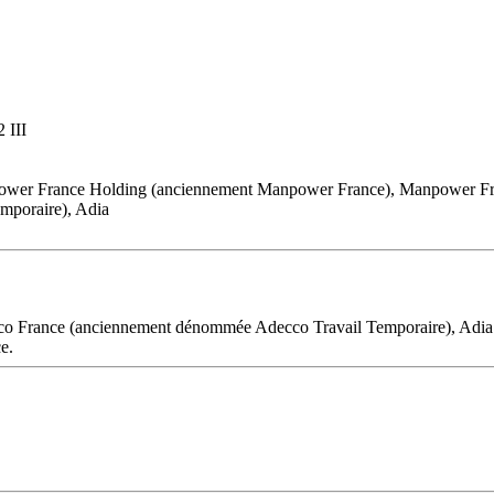
 III
power France Holding (anciennement Manpower France), Manpower Fr
mporaire), Adia
cco France (anciennement dénommée Adecco Travail Temporaire), Adia e
e.