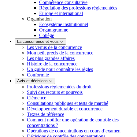
Compétence consultative
Régulation des professions réglementées
Europe et international
Organisation
Ecosystème institutionnel
Organigramme
Collège
La concurrence et vous
Les vertus de la concurrence
Mon petit précis de la concurrence
Les plus grandes affaires
Histoire de la concurrence
Un guide pour connaître les règles
Conformité
Avis et décisions
Professions réglementées du droit
Suivi des recours et pourvois
Clémence
Consultations publiques et tests de marché
Développement durable et concurrence
Textes de référence
Comment notifier une opération de contrôle des
concentrations ?
Opérations de concentrations en cours d’examen
Décisions de contrôle des concentrations