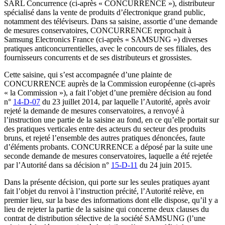
SARL Concurrence (ci‑après « CONCURRENCE »), distributeur
spécialisé dans la vente de produits d’électronique grand public,
notamment des téléviseurs. Dans sa saisine, assortie d’une demande
de mesures conservatoires, CONCURRENCE reprochait à
Samsung Electronics France (ci-après « SAMSUNG ») diverses
pratiques anticoncurrentielles, avec le concours de ses filiales, des
fournisseurs concurrents et de ses distributeurs et grossistes.
Cette saisine, qui s’est accompagnée d’une plainte de
CONCURRENCE auprès de la Commission européenne (ci-après
« la Commission »), a fait l’objet d’une première décision au fond
n°
14-D-07
du 23 juillet 2014, par laquelle l’Autorité, après avoir
rejeté la demande de mesures conservatoires, a renvoyé à
l’instruction une partie de la saisine au fond, en ce qu’elle portait sur
des pratiques verticales entre des acteurs du secteur des produits
bruns, et rejeté l’ensemble des autres pratiques dénoncées, faute
d’éléments probants. CONCURRENCE a déposé par la suite une
seconde demande de mesures conservatoires, laquelle a été rejetée
par l’Autorité dans sa décision n°
15-D-11
du 24 juin 2015.
Dans la présente décision, qui porte sur les seules pratiques ayant
fait l’objet du renvoi à l’instruction précité, l’Autorité relève, en
premier lieu, sur la base des informations dont elle dispose, qu’il y a
lieu de rejeter la partie de la saisine qui concerne deux clauses du
contrat de distribution sélective de la société SAMSUNG (l’une