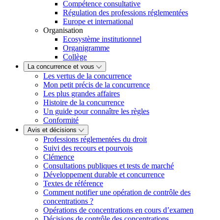
Compétence consultative
Régulation des professions réglementées
Europe et international
Organisation
Ecosystème institutionnel
Organigramme
Collège
La concurrence et vous
Les vertus de la concurrence
Mon petit précis de la concurrence
Les plus grandes affaires
Histoire de la concurrence
Un guide pour connaître les règles
Conformité
Avis et décisions
Professions réglementées du droit
Suivi des recours et pourvois
Clémence
Consultations publiques et tests de marché
Développement durable et concurrence
Textes de référence
Comment notifier une opération de contrôle des
concentrations ?
Opérations de concentrations en cours d’examen
Décisions de contrôle des concentrations