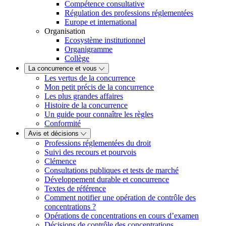
Compétence consultative
Régulation des professions réglementées
Europe et international
Organisation
Ecosystème institutionnel
Organigramme
Collège
La concurrence et vous
Les vertus de la concurrence
Mon petit précis de la concurrence
Les plus grandes affaires
Histoire de la concurrence
Un guide pour connaître les règles
Conformité
Avis et décisions
Professions réglementées du droit
Suivi des recours et pourvois
Clémence
Consultations publiques et tests de marché
Développement durable et concurrence
Textes de référence
Comment notifier une opération de contrôle des
concentrations ?
Opérations de concentrations en cours d’examen
Décisions de contrôle des concentrations