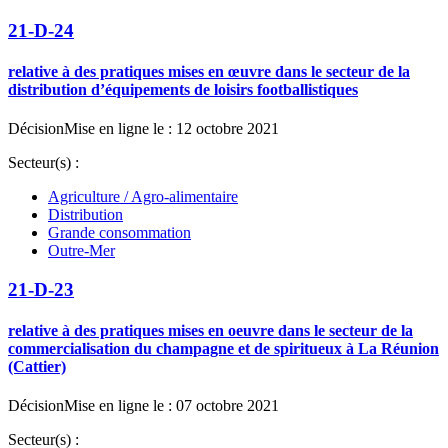
21-D-24
relative à des pratiques mises en œuvre dans le secteur de la
distribution d’équipements de loisirs footballistiques
Décision
Mise en ligne le : 12 octobre 2021
Secteur(s) :
Agriculture / Agro-alimentaire
Distribution
Grande consommation
Outre-Mer
21-D-23
relative à des pratiques mises en oeuvre dans le secteur de la
commercialisation du champagne et de spiritueux à La Réunion
(Cattier)
Décision
Mise en ligne le : 07 octobre 2021
Secteur(s) :