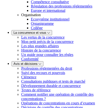
Compétence consultative
Régulation des professions réglementées
Europe et international
Organisation
Ecosystème institutionnel
Organigramme
Collège
La concurrence et vous
Les vertus de la concurrence
Mon petit précis de la concurrence
Les plus grandes affaires
Histoire de la concurrence
Un guide pour connaître les règles
Conformité
Avis et décisions
Professions réglementées du droit
Suivi des recours et pourvois
Clémence
Consultations publiques et tests de marché
Développement durable et concurrence
Textes de référence
Comment notifier une opération de contrôle des
concentrations ?
Opérations de concentrations en cours d’examen
Décisions de contrôle des concentrations