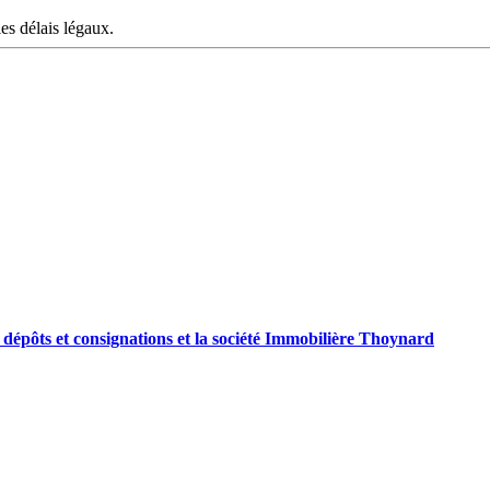
les délais légaux.
 dépôts et consignations et la société Immobilière Thoynard