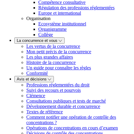
Compétence consultative
Régulation des professions réglementées
Europe et international
Organisation
Ecosystème institutionnel
Organigramme
Collège
La concurrence et vous
Les vertus de la concurrence
Mon petit précis de la concurrence
Les plus grandes affaires
Histoire de la concurrence
Un guide pour connaître les règles
Conformité
Avis et décisions
Professions réglementées du droit
Suivi des recours et pourvois
Clémence
Consultations publiques et tests de marché
Développement durable et concurrence
Textes de référence
Comment notifier une opération de contrôle des
concentrations ?
Opérations de concentrations en cours d’examen
Décisions de contrôle des concentrations