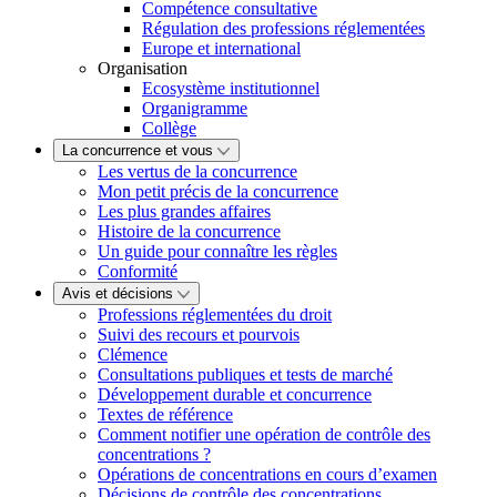
Compétence consultative
Régulation des professions réglementées
Europe et international
Organisation
Ecosystème institutionnel
Organigramme
Collège
La concurrence et vous
Les vertus de la concurrence
Mon petit précis de la concurrence
Les plus grandes affaires
Histoire de la concurrence
Un guide pour connaître les règles
Conformité
Avis et décisions
Professions réglementées du droit
Suivi des recours et pourvois
Clémence
Consultations publiques et tests de marché
Développement durable et concurrence
Textes de référence
Comment notifier une opération de contrôle des
concentrations ?
Opérations de concentrations en cours d’examen
Décisions de contrôle des concentrations