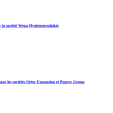
par la société Wepa Hygieneprodukte
e par les sociétés Ortec Expansion et Paprec Group